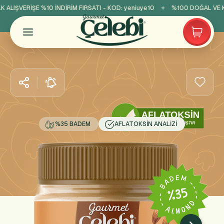
 ALIŞVERİŞE %10 İNDİRİM FIRSATI - KOD:
yeniuye10
%100 DOĞAL VE KA
%35 BADEM
AFLATOKSIN ANALIZI