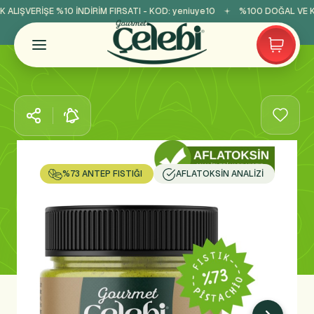
ALIŞVERİŞE %10 İNDİRİM FIRSATI - KOD:
yeniuye10
%100 DOĞAL VE KA
%73 ANTEP FISTIĞI
AFLATOKSIN ANALIZI