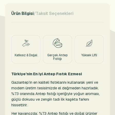
Ürün Bilgisi
Taksit Seçenekleri
Katkısız & Doğal
Gerçek Antep
Yüksek Lifli
Fıstığı
Türkiye’nin En iyi Antep Fıstık Ezmesi
Gaziantep’in en kaliteli fıstıklarını kullanarak yeni ve
modern üretim tesisimizde el değmeden hazırladık.
%73 oranında Antep fıstığı içeriğiyle yoğun aroması,
güçlü dokusu ve zengin tadı ilk kaşıkta farkını
hissettirir.
Her kavanozda; %73 Antep fıstığı ve doğal ürünler