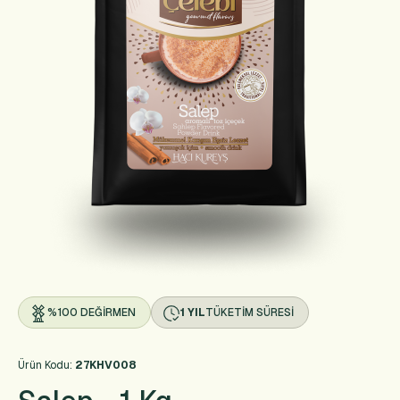
%100 DEĞIRMEN
1 YIL
TÜKETIM SÜRESI
Ürün Kodu:
27KHV008