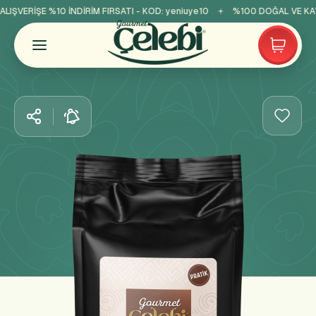
IŞVERİŞE %10 İNDİRİM FIRSATI - KOD:
yeniuye10
%100 DOĞAL VE KATK