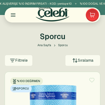
 ALIŞVERİŞE %10 İNDİRİM FIRSATI - KOD:
yeniuye10
%100 DOĞAL VE K
Sporcu
Ana Sayfa
Sporcu
Filtrele
Sıralama
%100 DEĞIRMEN
SPORCU