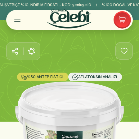
IŞVERİŞE %10 İNDİRİM FIRSATI - KOD:
yeniuye10
%100 DOĞAL VE KATK
%50 ANTEP FISTIĞI
AFLATOKSIN ANALIZI